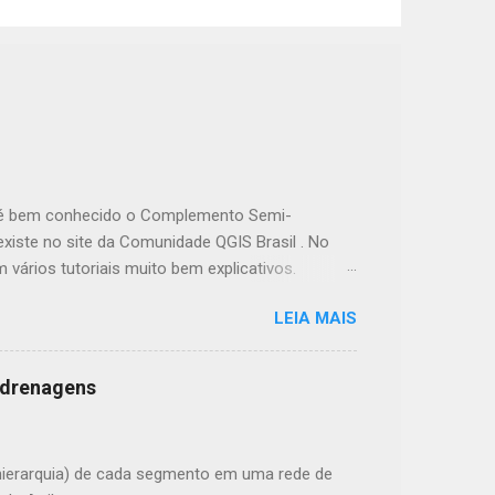
á é bem conhecido o Complemento Semi-
existe no site da Comunidade QGIS Brasil . No
 vários tutoriais muito bem explicativos.
trabalho é bastante complexa (o plugin conecta
LEIA MAIS
de ferramentas para realizar o processamento
cação Não-Supervisionada Pode ser feita no
GA GIS (inclusive uma específica para
 drenagens
tagem). . Dzetsaka Classification Tool Dzetsaka
osa ferramenta de Classificação Supervisionada
istura Gaussiano desenvolvido por Mathieu
ierarquia) de cada segmento em uma rede de