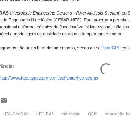
-RAS
(
Hydrologic Engineering Center's - River Analysis System
) ou 
o de Engenharia Hidrológica (CEIWR-HEC). Este programa permite ao
mensional uniforme, cálculos de fluxo instável bidimensional, cálcul
 móvel e modelagem da qualidade da água e temperatura da água.
ogramas são muito bem documentados, sendo que o
RiverGIS
tem u
rência:
http://www.hec.usace.army.mil/software/hec-georas
HEC-GeoRAS
HEC-RAS
hidrologia
QGIS
simulação hi