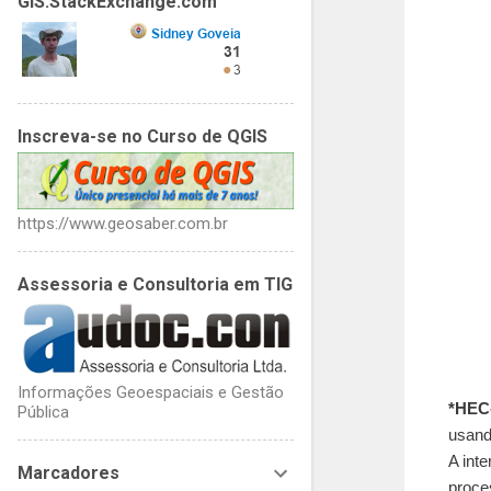
GIS.StackExchange.com
Inscreva-se no Curso de QGIS
https://www.geosaber.com.br
Assessoria e Consultoria em TIG
Informações Geoespaciais e Gestão
*HEC
Pública
usand
A int
Marcadores
proce