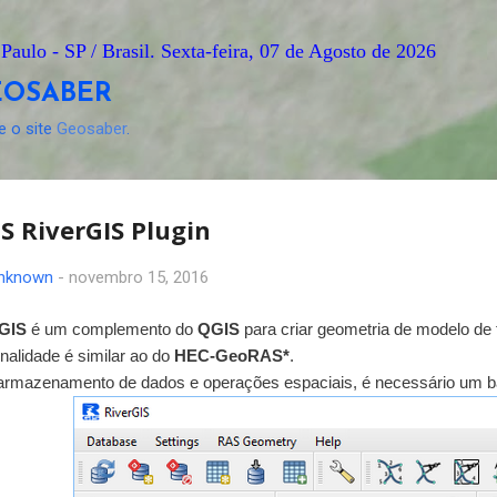
Pular para o conteúdo principal
Paulo - SP / Brasil.
Sexta-feira, 07 de Agosto de 2026
EOSABER
te o site
Geosaber
.
S RiverGIS Plugin
nknown
-
novembro 15, 2016
rGIS
é um complemento do
QGIS
para criar geometria de modelo de 
onalidade é similar ao do
HEC-GeoRAS*
.
armazenamento de dados e operações espaciais, é necessário um 