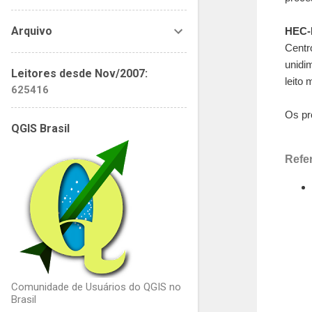
Arquivo
HEC
Centr
unidi
Leitores desde Nov/2007:
leito
6
2
5
4
1
6
Os pr
QGIS Brasil
Refe
Comunidade de Usuários do QGIS no
Brasil
C