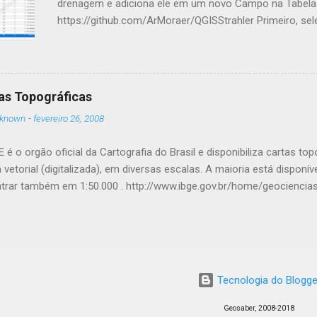
drenagem e adiciona ele em um novo Campo na Tabela 
https://github.com/ArMoraer/QGISStrahler Primeiro, se
( exutório ). Este segmento deve ser ligado ao resto d
Somente um segmento pode ser selecionado. Clique no 
atributo novo (o padrão é strahler ). Se um campo com
perguntará se você deseja substituí-lo. https://github
as Topográficas
Complementos podem ser usados em conjunto, como o 
known
-
fevereiro 26, 2008
para extrair características de fluxo (nascentes, sumido
também tem o Complemento Generalizer (que é parcia
 é o orgão oficial da Cartografia do Brasil e disponibiliza cartas to
GRASS ) para simplificar (reduzir vértic...
 vetorial (digitalizada), em diversas escalas. A maioria está dispon
trar também em 1:50.000 . http://www.ibge.gov.br/home/geocienci
Tecnologia do Blogge
Geosaber, 2008-2018