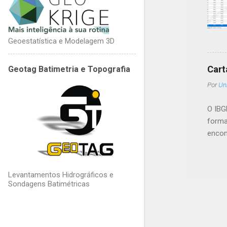
Geoestatística e Modelagem 3D
Cart
Geotag Batimetria e Topografia
Por
Un
O IBGE
forma
encon
Levantamentos Hidrográficos e
Sondagens Batimétricas