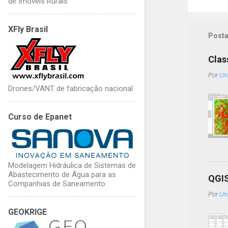
de Imóveis Rurais
XFly Brasil
Posta
Clas
Por
Un
Drones/VANT de fabricação nacional
Curso de Epanet
Modelagem Hidráulica de Sistemas de
Abastecimento de Água para as
QGIS
Companhias de Saneamento
Por
Un
GEOKRIGE