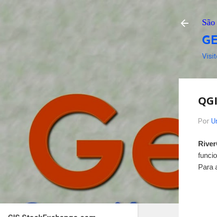
São 
G
Visi
QGI
Por
U
Rive
funci
Para 