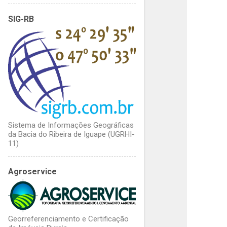
o
SIG-RB
m
e
n
t
á
r
i
Sistema de Informações Geográficas
o
da Bacia do Ribeira de Iguape (UGRHI-
s
11)
Agroservice
Georreferenciamento e Certificação