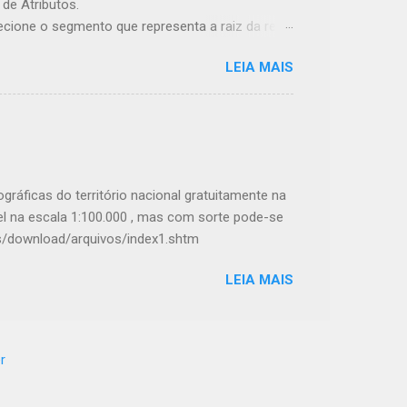
de Atributos.
lecione o segmento que representa a raiz da rede
a rede por apenas um ponto de extremidade.
LEIA MAIS
ícone do plugin: será solicitado o nome do
 esse nome já existe, uma janela de confirmação
.com/ArMoraer/QGISStrahler Outros
Stream Feature Extractor - u m plugin do QGIS
uros, confluências, etc) de uma rede de fluxo. E
lmente baseado no módulo v.generalize do
pográficas do território nacional gratuitamente na
ível na escala 1:100.000 , mas com sorte pode-se
as/download/arquivos/index1.shtm
LEIA MAIS
r