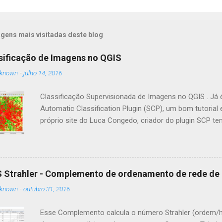
gens mais visitadas deste blog
sificação de Imagens no QGIS
known
-
julho 14, 2016
Classificação Supervisionada de Imagens no QGIS . J
Automatic Classification Plugin (SCP), um bom tutorial 
próprio site do Luca Congedo, criador do plugin SCP tem
http://fromgistors.blogspot.com Porém, a estrutura de 
ferramentas do Orfeo Toolbox e SAGA GIS), e a rotina 
demanda bastante tempo para ser realizada. . Classifi
Orfeo Toolbox (KMeans e SOM), no GRASS GIS ou no SA
 Strahler - Complemento de ordenamento de rede de
classificação de solos, que será tema de uma nova pos
known
-
outubro 31, 2016
é muito rápido e fácil de usar, mas também uma poder
para o QGIS. Baseado no classificador de Modelo de M
Esse Complemento calcula o número Strahler (ordem/h
Fauvel, este p...